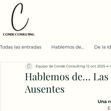
Todas las entradas
Hablemos de...
De la I
Equipo de Conde Consulting
12 oct 2025
4 
Desarrollo Sostenible
Resiliencia en Acci
Hablemos de… Las J
Ausentes
Una r
	En muchas Organizaciones Sin Fines de 