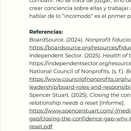
combatir. No se trata de juzgar, sino d
crear conciencia sobre ellas y trabaja
hablar de lo “incomodo” es el primer p
Referencias:
BoardSource. (2024). 
Nonprofit fiduciar
https://boardsource.org/resources/fiduc
Independent Sector. (2025). 
Health of t
https://independentsector.org/resource
National Council of Nonprofits. (s. f.). 
B
https://www.councilofnonprofits.org/r
leadership/board-roles-and-responsibil
Spencer Stuart. (2025). 
Closing the co
relationship needs a reset
 [Informe]. 
https://www.spencerstuart.com/-/medi
gap/closing-the-confidence-gap-why-t
reset.pdf