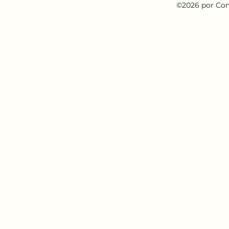
Sin Fines de Lucro
©2026 por Con