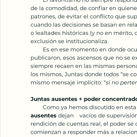
	El favoritismo no siempre responde a mala intención. Muchas veces surge 
de la comodidad, de confiar en quiene
patrones, de evitar el conflicto que su
cuando las decisiones se basan en rela
o lealtades históricas (y no en mérito,
exclusión se institucionaliza.
	Es en ese momento en donde ocurren esas contrataciones que nunca se 
publicaron, esos ascensos que no se e
siempre recaen en las mismas persona
los mismos, Juntas donde todos “se co
mismo mensaje implícito: “
si no perte
Juntas ausentes + poder concentrado
	Como ya hemos discutido en esta 
ausentes
 dejan 	vacíos de supervisión que otros llenan. Cuando no hay 
rendición de cuentas real, el poder se
comienzan a responder más a relacion