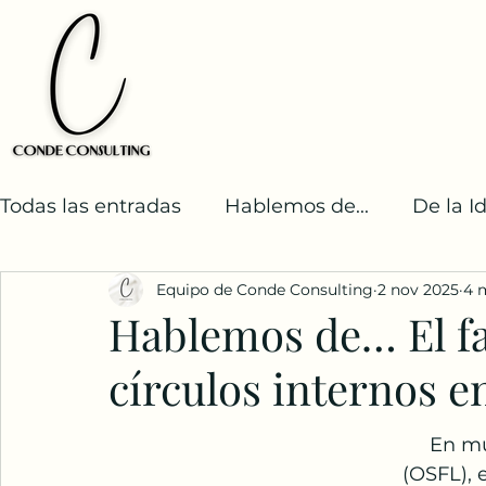
Todas las entradas
Hablemos de...
De la I
Equipo de Conde Consulting
2 nov 2025
4 
Desarrollo Sostenible
Resiliencia en Acci
Hablemos de… El fa
círculos internos e
     En muchas Organizaciones Sin Fines de Lucro 
(OSFL), 